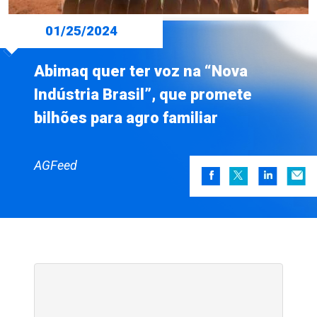
01/25/2024
Abimaq quer ter voz na “Nova
Indústria Brasil”, que promete
bilhões para agro familiar
AGFeed