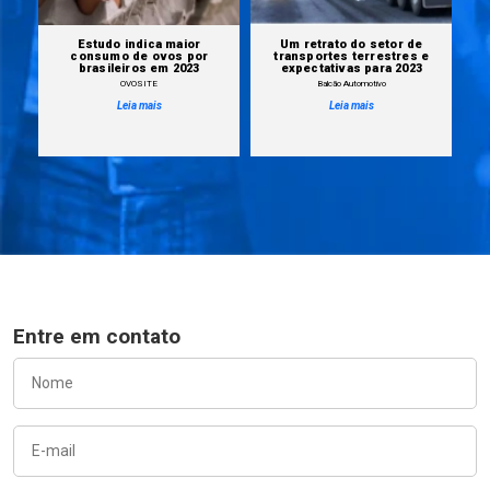
Estudo indica maior
Um retrato do setor de
s
consumo de ovos por
transportes terrestres e
brasileiros em 2023
expectativas para 2023
OVOSITE
Balcão Automotivo
Leia mais
Leia mais
Entre em contato