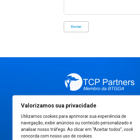
Somos uma empresa de investimento
Valorizamos sua privacidade
gestão fundada em 2008, especializa
Utilizamos cookies para aprimorar sua experiência de
reestruturações empresariais e serviç
navegação, exibir anúncios ou conteúdo personalizado e
investment banking.
analisar nosso tráfego. Ao clicar em “Aceitar todos”, você
concorda com nosso uso de cookies.