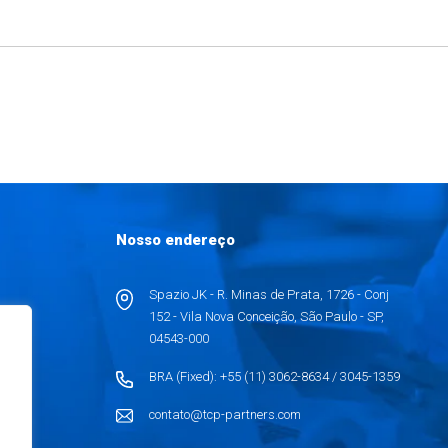
Nosso endereço
Spazio JK - R. Minas de Prata, 1726 - Conj
152 - Vila Nova Conceição, São Paulo - SP,
s e
04543-000
da em
BRA (Fixed): +55 (11) 3062-8634 / 3045-1359
os de
contato@tcp-partners.com