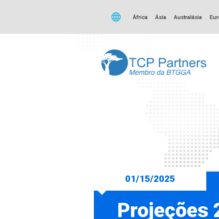
África
Ásia
Australásia
Eur
01/15/2025
Projeções