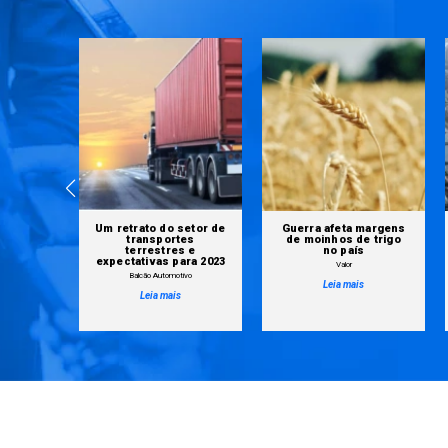
setor de
Guerra afeta margens
Da Moelis à BR
es
de moinhos de trigo
Partners: boutiques
s e
no país
crescem com
ara 2023
demanda maior de
Valor
empresas em crise
ivo
Leia mais
Bloomberg Linea
Leia mais