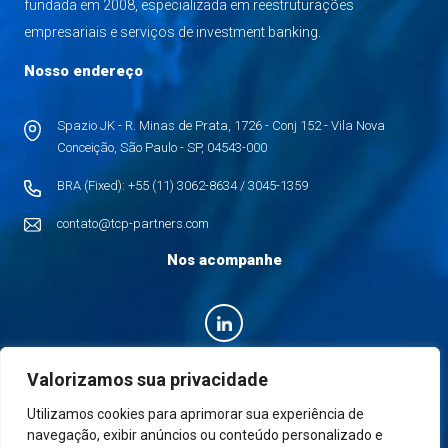
fundada em 2008, especializada em reestruturações
empresariais e serviços de investment banking.
Nosso endereço
Spazio JK - R. Minas de Prata, 1726 - Conj 152 - Vila Nova
Conceição, São Paulo - SP, 04543-000
BRA (Fixed): +55 (11) 3062-8634 / 3045-1359
contato@tcp-partners.com
Nos acompanhe
Valorizamos sua privacidade
© Copyright 2026 TCP Partners. Todos os direitos reservados.
Utilizamos cookies para aprimorar sua experiência de
navegação, exibir anúncios ou conteúdo personalizado e
Políticas de Privacidade
Políticas de Cookies