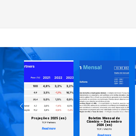
al de
Projeções 2025 (en)
Boletim Mensal de
ro 2025
Câmbio – Dezembro
TCP Partners
2024 (en)
Read more
X
TCP / VNCFX
Read more