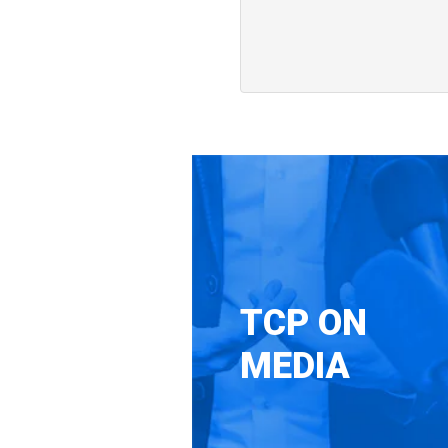
TCP ON
MEDIA
Boletim Mens
Câmbio – Janei
(en)
TCP / VNCF
Read more