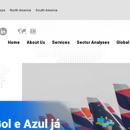
ope
North America
South America
Home
About Us
Services
Sector Analyses
Global
ol e Azul já