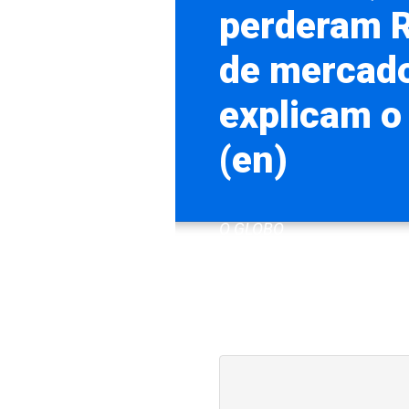
perderam R
de mercado
explicam o 
(en)
O GLOBO