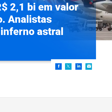
$ 2,1 bi em valor
. Analistas
inferno astral